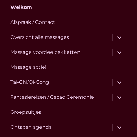
Welkom
Afspraak / Contact
submen
Overzicht alle massages
uitvouw
submen
Massage voordeelpakketten
uitvouw
Massage actie!
submen
Tai-Chi/Qi-Gong
uitvouw
submen
Fantasiereizen / Cacao Ceremonie
uitvouw
Groepsuitjes
submen
Ontspan agenda
uitvouw