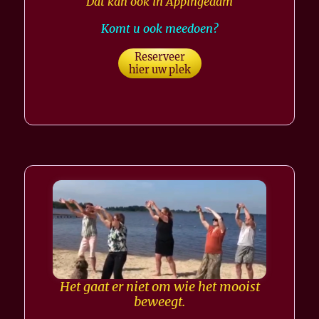
Dat kan ook in Appingedam
Komt u ook meedoen?
Reserveer
hier uw plek
Het gaat er niet om wie het mooist
beweegt.