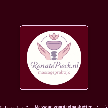
lle massages
Massage voordeelpakketten
M