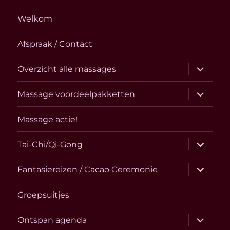
Welkom
Afspraak / Contact
submen
Overzicht alle massages
uitvouw
submen
Massage voordeelpakketten
uitvouw
Massage actie!
submen
Tai-Chi/Qi-Gong
uitvouw
submen
Fantasiereizen / Cacao Ceremonie
uitvouw
Groepsuitjes
submen
Ontspan agenda
uitvouw