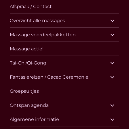
Afspraak / Contact
submen
Overzicht alle massages
uitvouw
submen
Massage voordeelpakketten
uitvouw
Massage actie!
submen
Tai-Chi/Qi-Gong
uitvouw
submen
Fantasiereizen / Cacao Ceremonie
uitvouw
Groepsuitjes
submen
Ontspan agenda
uitvouw
submen
Algemene informatie
uitvouw